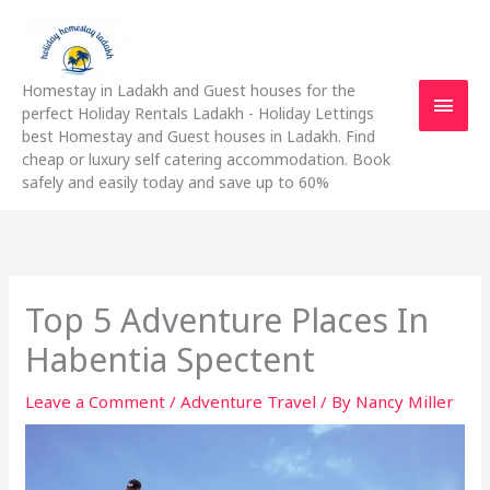
Skip
Main
to
content
Men
Homestay in Ladakh and Guest houses for the
perfect Holiday Rentals Ladakh - Holiday Lettings
best Homestay and Guest houses in Ladakh. Find
cheap or luxury self catering accommodation. Book
safely and easily today and save up to 60%
Top 5 Adventure Places In
Habentia Spectent
Leave a Comment
/
Adventure Travel
/ By
Nancy Miller