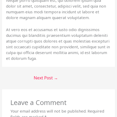
Neque porro quisquam est, qui dolorem ipsum quia
dolor sit amet, consectetur, adipisci velit, sed quia non
numquam eius modi tempora incidunt ut labore et
dolore magnam aliquam quaerat voluptatem.
At vero eos et accusamus et iusto odio dignissimos
ducimus qui blanditiis praesentium voluptatum deleniti
atque corrupti quos dolores et quas molestias excepturi
sint occaecati cupiditate non provident, similique sunt in
culpa qui officia deserunt mollitia animi, id est laborum
et dolorum fuga.
Next Post
→
Leave a Comment
Your email address will not be published.
Required
fields are marked
*